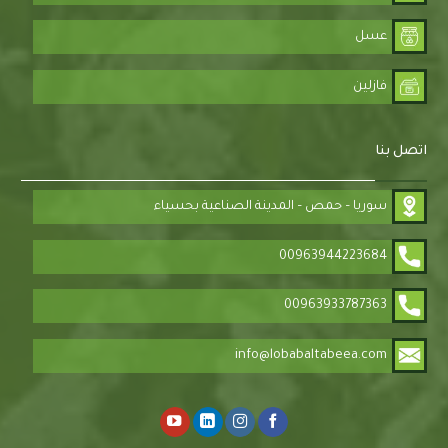
عسل
فازلين
اتصل بنا
سوريا – حمص – المدينة الصناعية بحسياء
00963944223684
00963933787363
info@lobabaltabeea.com