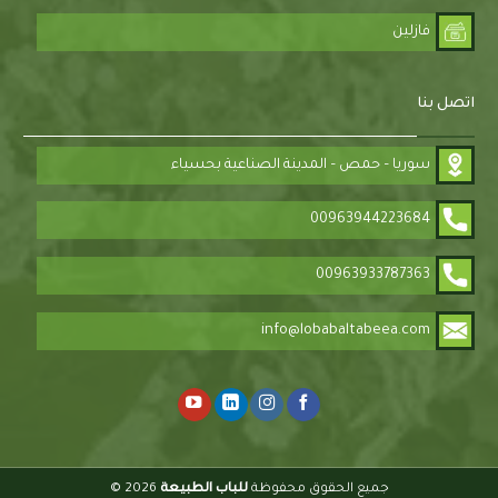
فازلين
اتصل بنا
سوريا – حمص – المدينة الصناعية بحسياء
00963944223684
00963933787363
info@lobabaltabeea.com
جميع الحقوق محفوظة
للباب الطبيعة
2026 ©